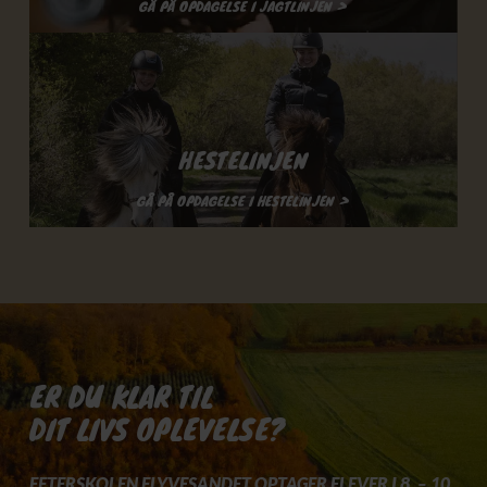
GÅ PÅ OPDAGELSE I JAGTLINJEN >
HESTELINJEN
GÅ PÅ OPDAGELSE I HESTELINJEN >
ER DU KLAR TIL
DIT LIVS OPLEVELSE?
EFTERSKOLEN FLYVESANDET OPTAGER ELEVER I 8. – 10.