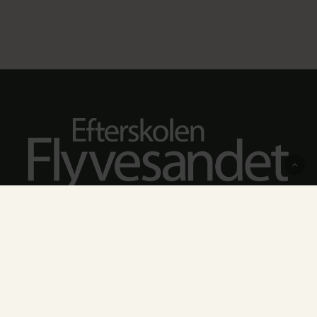
Flyvesandsvej 27, Egeby
5450 Otterup
Tlf.:
(+45) 51 17 27 10
kontor@flyvesandet.dk