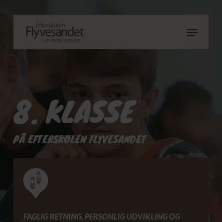
Skip
to
Menu
main
Close
content
Menu
8. KLASSE
PÅ EFTERSKOLEN FLYVESANDET
FAGLIG RETNING, PERSONLIG UDVIKLING OG