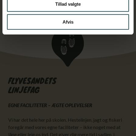
Tillad valgte
Afvis
FLYVESANDETS
LINJEFAG
EGNE FACILITETER – ÆGTE OPLEVELSER
Vi har det hele her på skolen. Hestelinjen, jagt og fiskeri
foregår med vores egne faciliteter – ikke noget med at
låne eller leje os ind. Det giver dig mere tid i sadlen, i