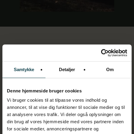
Samtykke
Detaljer
Om
“VORES DATTER, MAYA AMALIE SOPHIE KRISTENSEN,
HAR TILBRAGT 9. OG 10. KLASSETRIN PÅ HESTELINJEN
PÅ EFTERSKOLEN FLYVESANDET – OG VI KAN MED
Denne hjemmeside bruger cookies
HÅNDEN PÅ HJERTET SIGE, AT DET HAR VÆRET HENDES
Vi bruger cookies til at tilpasse vores indhold og
FØRSTE HJEM I DE TO ÅR, OG VI SOM FORÆLDRE HAR
annoncer, til at vise dig funktioner til sociale medier og til
FØLT OS YDERST TRYGGE VED AT HAVE HENDE PÅ
at analysere vores trafik. Vi deler også oplysninger om
SKOLEN…”
din brug af vores hjemmeside med vores partnere inden
for sociale medier, annonceringspartnere og
MED VENLIG HILSEN