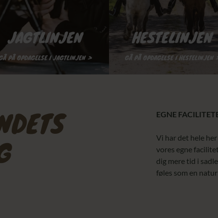
JAGTLINJEN
HESTELINJEN
GÅ PÅ OPDAGELSE I JAGTLINJEN >
GÅ PÅ OPDAGELSE I HESTELINJEN 
ANDETS
EGNE FACILITET
Vi har det hele her
G
vores egne facilite
dig mere tid i sadl
føles som en natur