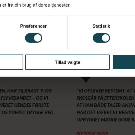
et fra din brug af deres tjenester.
Præferencer
Statistik
Tillad valgte
N, HAR TILBRAGT 9. OG
“VI OPLEVER BESTEMT, AT
 FLYVESANDET – OG VI
SKOLEÅR PÅ EFTERSKOLEN.
 VÆRET HENDES FØRSTE
AT HAN BÅDE TAGER ANSV
T OS YDERST TRYGGE VED
HAR DET VÆRET ET BEGIV
OPBYGGET MANGE GODE R
MED VENLIG HILSEN