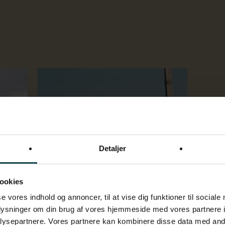
Play Video
Detaljer
GAMMEL ELEVDAG 2026
ookies
se vores indhold og annoncer, til at vise dig funktioner til sociale
ET DØGN PÅ EFTERSKOLEN
oplysninger om din brug af vores hjemmeside med vores partnere i
ysepartnere. Vores partnere kan kombinere disse data med andr