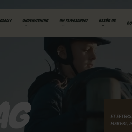
OLELIV
UNDERVISNING
OM FLYVESANDET
BESØG OS
KO
AG
ET EFTER
FISKERI, 