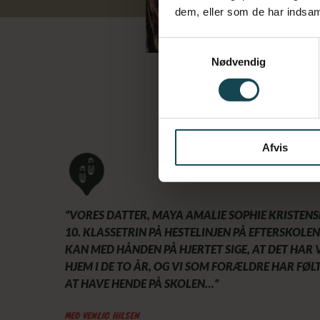
dem, eller som de har indsaml
Samtykkevalg
Nødvendig
Afvis
“VORES DATTER, MAYA AMALIE SOPHIE KRISTENSE
10. KLASSETRIN PÅ HESTELINJEN PÅ EFTERSKOLEN
KAN MED HÅNDEN PÅ HJERTET SIGE, AT DET HAR
HJEM I DE TO ÅR, OG VI SOM FORÆLDRE HAR FØL
AT HAVE HENDE PÅ SKOLEN…”
MED VENLIG HILSEN