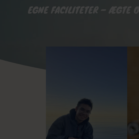
EGNE FACILITETER – ÆGTE 