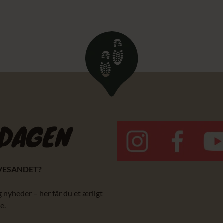
RDAGEN
YVESANDET?
g nyheder – her får du et ærligt
e.