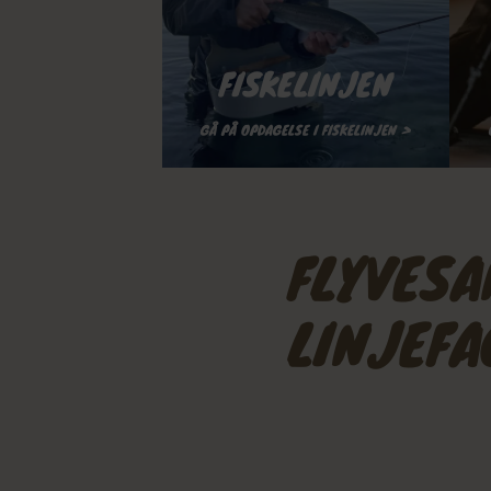
FISKELINJEN
GÅ PÅ OPDAGELSE I FISKELINJEN >
FLYVES
LINJEFA