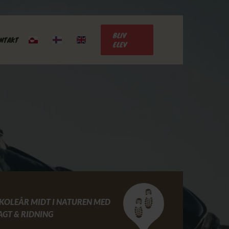
BLIV
NTAKT
ELEV
SKOLEÅR MIDT I NATUREN
MED
JAGT
& RIDNING