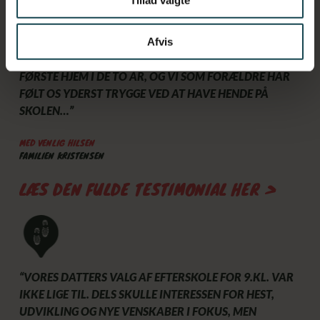
“VORES DATTER, MAYA AMALIE SOPHIE KRISTENSEN,
HAR TILBRAGT 9. OG 10. KLASSETRIN PÅ HESTELINJEN
PÅ EFTERSKOLEN FLYVESANDET – OG VI KAN MED
Afvis
HÅNDEN PÅ HJERTET SIGE, AT DET HAR VÆRET HENDES
FØRSTE HJEM I DE TO ÅR, OG VI SOM FORÆLDRE HAR
FØLT OS YDERST TRYGGE VED AT HAVE HENDE PÅ
SKOLEN…”
MED VENLIG HILSEN
FAMILIEN KRISTENSEN
LÆS DEN FULDE TESTIMONIAL HER >
“VORES DATTERS VALG AF EFTERSKOLE FOR 9.KL. VAR
IKKE LIGE TIL. DELS SKULLE INTERESSEN FOR HEST,
UDVIKLING OG NYE VENSKABER I FOKUS, MEN