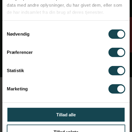
GAMMEL ELEVDAG 2026
data med andre oplysninger, du har givet dem, eller som
de har indsamlet fra din brug af deres tjenester.
ET DØGN PÅ EFTERSKOLEN
Play Video
Samtykkevalg
Nødvendig
Præferencer
Statistik
Marketing
Tillad alle
Tillad valgte