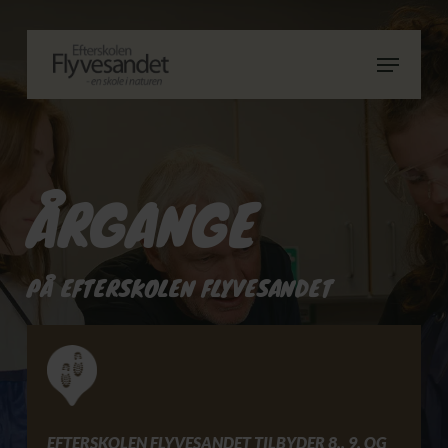
Skip
to
Menu
main
Close
content
Menu
ÅRGANGE
PÅ EFTERSKOLEN FLYVESANDET
EFTERSKOLEN FLYVESANDET TILBYDER 8., 9. OG