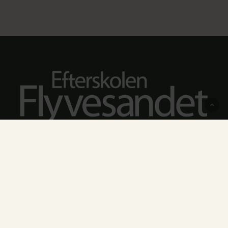
Flyvesandsvej 27, Egeby
5450 Otterup
Tlf.:
(+45) 51 17 27 10
kontor@flyvesandet.dk