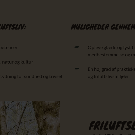
UFTSLIV:
MULIGHEDER GENNEM 
mpetencer
Opleve glæde og lyst til 
medbestemmelse og mot
 natur og kultur
En høj grad af praktisk
betydning for sundhed og trivsel
og friluftslivsmiljøer
FRILUFTS