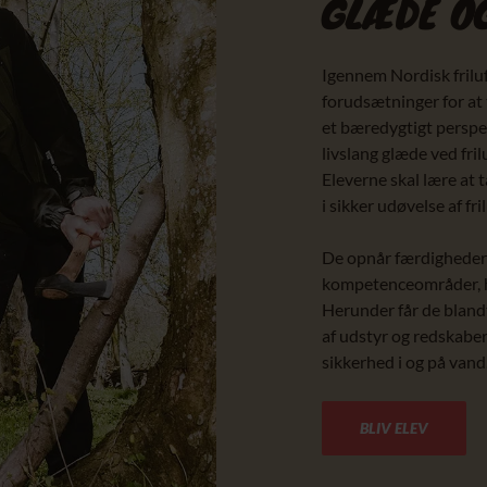
GLÆDE O
Igennem Nordisk friluf
forudsætninger for at t
et bæredygtigt perspe
livslang glæde ved frilu
Eleverne skal lære at 
i sikker udøvelse af fril
De opnår færdigheder o
kompetenceområder, hvor
Herunder får de blandt
af udstyr og redskaber
sikkerhed i og på vand
BLIV ELEV