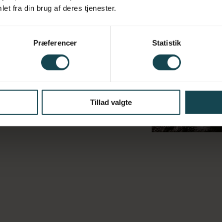
et fra din brug af deres tjenester.
s og digitale virkemidler og kan
tør og varm. Eleven får viden
il aktivitet, terræn og årstid.
Præferencer
Statistik
 samt udføre korrekt teknik og
nd. Eleven har viden om
 friluftsliv på eller i vand.
Tillad valgte