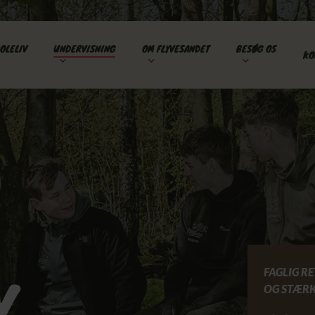
OLELIV
UNDERVISNING
OM FLYVESANDET
BESØG OS
KO
V
FAGLIG R
OG STÆRK