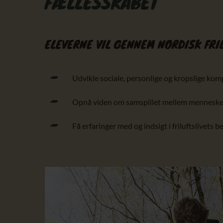
FÆLLESSKABET
ELEVERNE VIL GENNEM NORDISK FRIL
Udvikle sociale, personlige og kropslige ko
Opnå viden om samspillet mellem menneske,
Få erfaringer med og indsigt i friluftslivets 