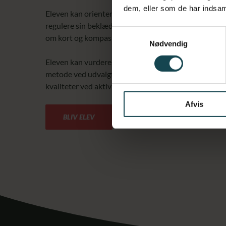
dem, eller som de har indsaml
Eleven kan orientere sig i naturen ud fra kort, kompa
regulere sin beklædning efter princippet om at være 
Samtykkevalg
om kort og kompas samt korrekt beklædning i forhold t
Nødvendig
Eleven kan vurdere risici ved friluftsliv i og på vand,
metode ved udvalgt friluftslivsaktivitet i eller på va
kvaliteter ved aktiviteter i og på vand og kan planlægge
Afvis
BLIV ELEV