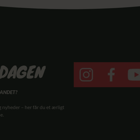
RDAGEN
SANDET?
g nyheder – her får du et ærligt
e.