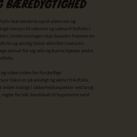
G BÆREDYGTIGHED
tsliv skal eleverne opnå viden om og
age hensyn til naturen og udøve friluftsliv i
ktiv. Undervisningen skal desuden fremme en
ftsliv og alsidig fysisk aktivitet i naturen.
tage ansvar for sig selv og kunne hjælpe andre
uftsliv.
g viden inden for forskellige
 fokus er på alsidigt og aktivt friluftsliv.
 andet indsigt i sikkerhedsaspekter ved brug
, regler for bål, kendskab til hypotermi samt
.